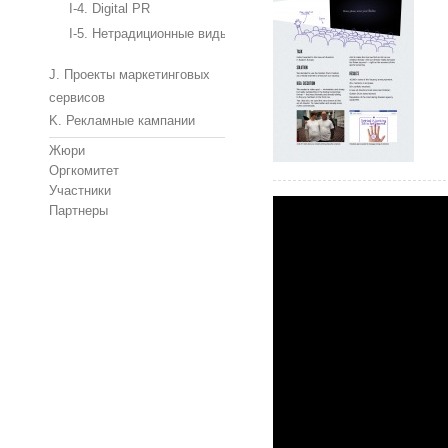
I-4. Digital PR
I-5. Нетрадиционные виды PR проектов
J. Проекты маркетинговых
сервисов
K. Рекламные кампании
Жюри
Оргкомитет
Участники
Партнеры