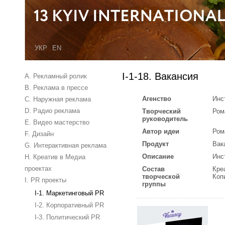
УКР
EN
I-1-18. Вакансия
A. Рекламный ролик
B. Реклама в прессе
Агенство
Инс
C. Наружная реклама
D. Радио реклама
Творческий
Ром
руководитель
E. Видео мастерство
Автор идеи
Ром
F. Дизайн
Продукт
Вак
G. Интерактивная реклама
Описание
Инс
H. Креатив в Медиа
проектах
Состав
Кре
творческой
Коп
I. PR проекты
группы
I-1. Маркетинговый PR
I-2. Корпоративный PR
I-3. Политический PR