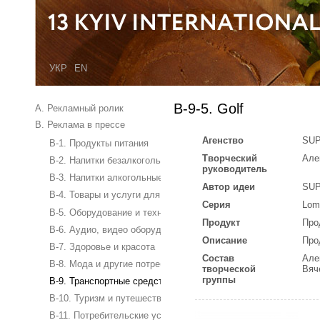
УКР
EN
B-9-5. Golf
A. Рекламный ролик
B. Реклама в прессе
Агенство
SU
B-1. Продукты питания
Творческий
Але
B-2. Напитки безалкогольные
руководитель
B-3. Напитки алкогольные и слабоалкогольные
Автор идеи
SU
B-4. Товары и услуги для дома
Серия
Lom
B-5. Оборудование и техника для дома
Продукт
Про
B-6. Аудио, видео оборудование, электроника, офисное обор
Описание
Про
B-7. Здоровье и красота
Состав
Але
B-8. Мода и другие потребительские товары
творческой
Вяч
группы
B-9. Транспортные средства и услуги, автосервис
B-10. Туризм и путешествия, развлечения, культура и спорт
B-11. Потребительские услуги и розничные продажи