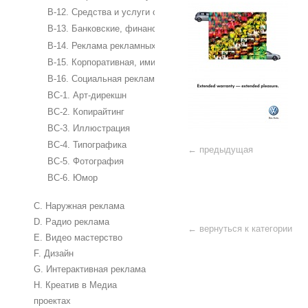
B-12. Средства и услуги связи
B-13. Банковские, финансовые и страховые услуги, строите
B-14. Реклама рекламных агентств и средств массовой инф
B-15. Корпоративная, имиджевая реклама компании
B-16. Социальная реклама и благотворительность
BC-1. Арт-дирекшн
BC-2. Копирайтинг
BC-3. Иллюстрация
BC-4. Типографика
← предыдущая
BC-5. Фотография
BC-6. Юмор
C. Наружная реклама
D. Радио реклама
← вернуться к категории
E. Видео мастерство
F. Дизайн
G. Интерактивная реклама
H. Креатив в Медиа
проектах