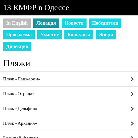
13 КМФР в Одессе
In English
Локация
Новости
Победители
Программа
Участие
Конкурсы
Жюри
Дирекция
Пляжи
Пляж «Ланжерон»
Пляж «Отрада»
Пляж «Дельфин»
Пляж «Аркадия»